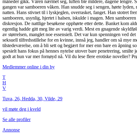
Medlemmer online i
din by
T
H
V
Tuva, 26, Hedda, 30, Vilde, 29
vil møte deg i kveld
Se alle profiler
Annonse