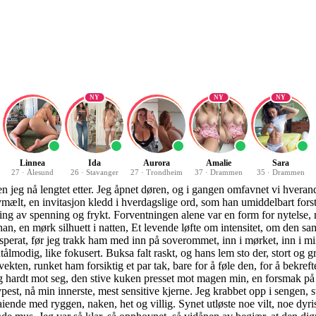
NY
NY
NY
Linnea
Ida
Aurora
Amalie
Sara
27
·
Ålesund
26
·
Stavanger
27
·
Trondheim
37
·
Drammen
35
·
Drammen
il følelsen, de harde støtene, etterdønningene av min egen orgasme, den dype fylden av ham inne i meg, og så kom han med et langtrukket, dypt stønn – en varm, tykk strøm av sæd sprutet utover rumpehullet mitt og oppover ryggen min, et varmt bevis på hans utladning. Slik sto vi et øyeblikk, pusten tung, kroppene skjelvende, og nøt etterdønningene av den intense akten, før han, med en plutselig bevegelse, trakk seg ut, kledde seg raskt, hvisket et løfte om snarlig gjensyn, og forsvant ut i natten like diskret som han kom. De neste nattlige møtene fulgte stort sett samme mønster. Han kom, knullet meg hardt bakfra, og dro. I begynnelsen var spenningen ubeskrivelig, et vilt, forbudt kick som adrenalinet pumpet rundt. Men gradvis, som mønsteret gjentok seg og nyheten avtok, som forutsigbarheten snek seg inn, snek en følelse av tomhet seg også inn, en gnavende følelse av at noe manglet. Sexen var intens, ja, overveldende fysisk, men også… overfladisk. Den fylte meg fysisk, men ikke på et dypere plan. En annen spennende hendelse utspant seg en kveld jeg var ute på en kveldstur. Samboeren var hjemme, så Hans' nattlige raid på soveromsvinduet var uaktuelt. Plutselig, i mørket, gled en bil, hans bil, sakte opp på siden av meg. Vinduene var sotede, han var nesten usynlig der inne. "Hopp inn," sa han, med et smil som bar et uuttalt løfte, en mørk invitasjon. "Tar en liten tur." Jeg nølte et sekund, så åpnet jeg døren og satte meg inn, og idet han ga gass, kjente jeg en umiddelbar, voldsom kåthet tenne seg i meg, raskere og hardere enn før, drevet av det forbudte, risikoen. Jeg visste hvor dette bar. Fitta mi begynte umiddelbart å pulsere, en dirrende masse av begjær, kåtsaftene flommet over ved bare tanken på det kommende, et bevis på min ukontrollerbare lyst. Han kjørte ned til en øde parkeringsplass, langt fra lys og naboer, stoppet bilen, og den klaustrofobiske, ladede spenningen i kupeen var nesten overveldende. Begjæret var eksplosivt, en vill dyrisk trang som måtte ut. Et raskt, hett kyss som smakte av hemmeligheter, så ut av bilen, inn i den kjølige natteluften. Jeg slapp bukse og truse til knærne, bøyde meg fremover over passasjersetet, rumpa i været, og tilbød ham mitt mest intime, en vill, sulten kvinne som ventet på å bli tatt. Hans kom rundt bilen, og stående bak meg, støtte han sitt store, grove lem inn i min våte, kåte mus. Det var rått, raskt, upersonlig, men den forbudte naturen ved det, stedet, risikoen, gjorde det vilt og spennende. Han begynte å penetrere meg raskt og hardt, stående, med bilen som eneste vitne, den kalde metallflaten mot magen. Adrenalinet fra det forbudte, spenningen ved stedet og situasjonen, forsterket vår lyst til bristepunktet. Etter bare kort tid, med noen få, intense støt, stønnet han høyt, et utløp av oppdemmet spenning, og sæden sprutet over rumpeballene mine, varm og klissende, samtidig som en bølgende, kraftig orgasme pulserte gjennom kroppen min, en eksplosjon av nytelse drevet av risiko og rå penetrering. Pusten gikk tungt, og et salig, nesten vanvittig smil gikk over ansiktet mitt i mørket. Vi fikset klærne våre i stillhet, hastig. Han kjørte meg hjem, mens jeg nøt de deilige, sitrende etterdønningene etter orgasmen, følelsen av hans sæd mot huden, hemmeligheten som vibrerte under overflaten. Han slapp meg av et stykke fra huset. Jeg snek meg inn, som en tyv i natten, rett på badet, vasket bor