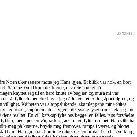
ANNONSE
t sporene av mitt hemmelige møte, før jeg listet meg inn til samboeren og ungene, med kroppen fortsatt summende, vibrerende av utladet lyst og uskadd spenning. Da jeg krøp til sengs den kvelden, var kåtheten fortsatt voldsom, ufortøyd. Tanken på at jeg nettopp hadde knullet med Hans, en vill, risikofylt akt i en bil, for så overgi meg til samboeren, tente meg noe voldsomt, en pervers glede. Musa mi pulserte, kåtsaftene flommet, som om den visste, som om den mintes begge opplevelsene. Samboeren kommenterte at jeg var usedvanlig våt og kåt, uvitende om den intense, hemmelige ferden min kropp nettopp hadde vært på. Drevet av en blanding av oppdemmet lyst, adrenalinet som fortsatt pumpet, og kanskje en pervers glede over hemmeligheten, la jeg meg oppå ham, tredd meg ned på hans stive, kjente lem, og startet en voldsom, rytmisk ridetur. Opphisselsen var så intens, så drevet av alt som hadde skjedd, at jeg igjen eksploderte i en massiv orgasme, en bølge som skyllet over meg, samtidig som samboeren tømte seg i den kåte, gjennomknullede musa mi, en fullstendig utladning på flere nivåer. Så kom romjulsdansen. Vorspiel, nachspiel, Hans, et fellesskap der vi alle kjente hverandre, smilte, danset, delte historier. Hans og jeg holdt en viss avstand, spilte rollene våre, men blikkene våre møttes, korte, intense øyeblikk av delt hemmelighet, en understrøm av forståelse i folkemengden. Bare raske klemmer, et lett, forsettlig strøk over rumpa i forbifarten, en berøring som sa alt. Samboeren ønsket etter hvert hjem. Jeg sa han bare kunne gå, jeg ville bli litt til, nyte stemningen. En time senere ville jeg også dra. Hans tilbød seg, med et lurt blikk, å følge meg hjem. Det tok bare fem minutter å gå, men de minuttene ble lange, ladet med forventning. Hans stoppet, litt i skyggen, trakk meg inntil seg, og kysset meg. Dypt. Hett. Til nå hadde våre møter vært rent fysiske, penetrering som eneste mål, et raskt, intenst utløp av lyst. Dette var annerledes, mer intimt, et kyss som kommuniserte mer enn bare fysisk trang. Vi smeltet sammen i et langt, lidenskapelig tungekyss, smaken av fest, av hemmelighet, av begjær. Kåtheten skyllet over meg, en eksplosjon av sanser, fitta mi ble øyeblikkelig våt, hoven av begjær, krevende. Hans fant veien under linningen min, hånden hans gled inn, fingrene hans fant veien til mitt mest følsomme punkt, gned meg der, mellom leppene, mot klitoris, sirkulære, insisterende bevegelser, til kåtsaftene rant, varmt og rikelig nedover lårene. Dette var første gang han hadde berørt meg på den måten, en erkjennelse av at min nytelse handlet om mer enn bare dyp penetrering. Jeg stønnet høyt, en lyd som ikke kunne undertrykkes, en lyd av dyp, dirrende nytelse, en takk. Etter en stund med deilige, utforskende fingre som lekte med min kåthet, dro Hans ned gylfen. Pikken hans reiste seg, stor og hard i den kalde luften, damp steg nesten fra den. Jeg knelte ned, instinktivt, munnen min lukket seg rundt ham, drevet av et ønske om å gi, om å smake, om å kjenne hans hardhet i munnen. Men kulden var nådeløs, bet seg inn i huden, tvang oss til å handle. Tynnkledde som vi var, måtte vi søke ly. "Vi kan gå inn til meg," hvisket jeg, ideen som en gnist i hodet mitt. "Samboeren sover som en stein når han har drukket." D