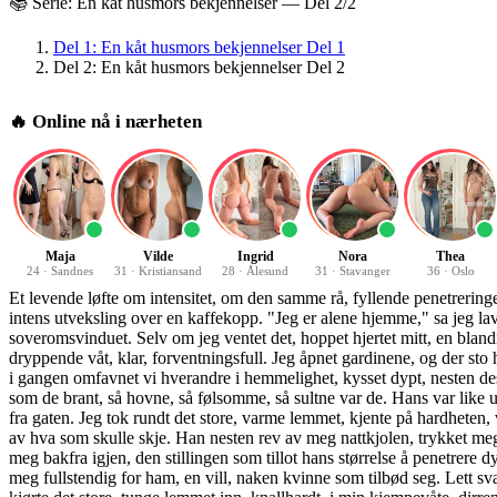
📚 Serie:
En kåt husmors bekjennelser
— Del
2
/
2
Del
1
:
En kåt husmors bekjennelser Del 1
Del
2
:
En kåt husmors bekjennelser Del 2
🔥 Online nå i nærheten
Maja
Vilde
Ingrid
Nora
Thea
24
·
Sandnes
31
·
Kristiansand
28
·
Ålesund
31
·
Stavanger
36
·
Oslo
Et levende løfte om intensitet, om den samme rå, fyllende penetreringen jeg nå lengtet etter. Jeg åpnet døren, og i gangen omfavnet vi hverandre Noen uker senere møtte jeg Hans igjen. Et blikk var nok, en kort, intens utveksling over en kaffekopp. "Jeg er alene hjemme," sa jeg lavmælt, en invitasjon kledd i hverdagslige ord, som han umiddelbart forstod. Samme kveld kom det kjente, diskrete banket på soveromsvinduet. Selv om jeg ventet det, hoppet hjertet mitt, en blanding av spenning og frykt. Forventningen alene var en form for nytelse, magen knyttet seg til en hard knute av begjær, og musa mi var dryppende våt, klar, forventningsfull. Jeg åpnet gardinene, og der sto han, en mørk silhuett i natten, Et levende løfte om intensitet, om den samme rå, fyllende penetreringen jeg nå lengtet etter. Jeg åpnet døren, og i gangen omfavnet vi hverandre i hemmelighet, kysset dypt, nesten desperat, før jeg trakk ham med inn på soverommet, inn i mørket, inn i min villighet. Kåtheten var altoppslukende, skamleppene mine føltes som de brant, så hovne, så følsomme, så sultne var de. Hans var like utålmodig, like fokusert. Buksa falt raskt, og hans lem sto der, stort og grovt, en mørk, imponerende skygge i det svake lyset som snek seg inn fra gaten. Jeg tok rundt det store, varme lemmet, kjente på hardheten, vekten, runket ham forsiktig et par tak, bare for å føle den, for å bekrefte dens realitet. En vill kåtskap fylte oss begge, en felles, taus forståelse av hva som skulle skje. Han nesten rev av meg nattkjolen, trykket meg hardt mot seg, den stive kuken presset mot magen min, en forsmak på fylden, mens pusten vår, rask og anstrengt, fylte rommet. Han ville ha meg bakfra igjen, den stillingen som tillot hans størrelse å penetrere dypest, nå min innerste, mest sensitive kjerne. Jeg krabbet opp i sengen, stilte meg på knærne, bøyde meg fremover, rumpa i været, og blottet meg fullstendig for ham, en vill, naken kvinne som tilbød seg. Lett svaiende med ryggen, naken, het og villig. Synet utløste noe vilt, noe dyrisk i ham. Han grep tak i hoftene mine, nesten brutalt i sin hastverk, og kjørte det store, tunge lemmet inn, knallhardt, i min kjempevåte, dirrende mus. Jeg var så klar, så opphovnet, så vidåpen av begjær, at den digre kuken umiddelbart skled helt inn, dypt, dypt, et pustende, pulserende stykke av ham som fylte meg fullstendig. Hans satte i gang en voldsom, nærmest brutal rytme, upåvirket av noe annet enn sin egen trang og min tydelige villighet. Daskene mot baken min var intense, en pulserende, hard berøring som ledsaget hver dype penetrering, et primitivt trommeslag. Det var rått, dyrisk, nesten voldelig, men i den tilstanden av opphisselse, av fullstendig overgivelse, var det utrolig deilig. Farta og friksjonen gjorde at kåtsaftene skummet rundt hans skaft, et tegn på den intense friksjonen, den rå paringen. Fitta mi var en varm, pulserende favn, som om den hadde sin egen vilje, og orgasmen grep meg så hardt og mektig at det svartnet for øynene, en bølge som slettet all annen sansing. Fitta mi levde sitt eget liv, de pulserende orgasmene jaget gjennom den, den ene deiligere, kraftigere enn den andre, drevet av den nådeløse, dype penetreringen. Igjen hørte jeg stønnene hans endre seg, en dypere, mer anstrengt, mer desperat lyd. Han nærmet seg sin egen utløsning. Jeg ga meg hen t