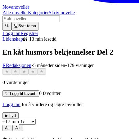
Novanoveller
Alle noveller
Kategorier
Skriv novelle
🔍
💻
Bytt tema
Logg inn
Registrer
Lidenskap
📖
13 min lesetid
En kåt husmors bekjennelser Del 2
R
Redaksjonen
•
5 måneder siden
•
179
visninger
★
★
★
★
★
0
vurderinger
0
favoritter
♡ Legg til favoritt
Logg inn
for å vurdere og lagre favoritter
▶ Lytt
~
17
min
A−
A+