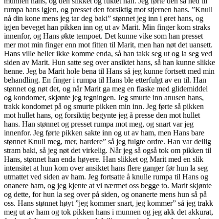
munnen hans, og den slikket og fuktet han. Jeg førte den så ned til
rumpa hans igjen, og presset den forsiktig mot stjernen hans. ”Knull
nå din kone mens jeg tar deg baki” stønnet jeg inn i øret hans, og
igjen beveget han pikken inn og ut av Marit. Min finger kom straks
innenfor, og Hans økte tempoet. Det kunne vike som han presset
mer mot min finger enn mot fitten til Marit, men han nøt det uansett.
Hans ville heller ikke komme enda, så han takk seg ut og la seg ved
siden av Marit. Hun satte seg over ansiktet hans, så han kunne slikke
henne. Jeg ba Marit hole bena til Hans så jeg kunne fortsett med min
behandling. En finger i rumpa til Hans ble etterfulgt av en til. Han
stønnet og nøt det, og når Marit ga meg en flaske med glidemiddel
og kondomer, skjønte jeg tegningen. Jeg smurte inn anusen hans,
trakk kondomet på og smurte pikken min inn. Jeg førte så pikken
mot hullet hans, og forsiktig begynte jeg å presse den mot hullet
hans. Han stønnet og presset rumpa mot meg, og snart var jeg
innenfor. Jeg førte pikken sakte inn og ut av ham, men Hans bare
stønnet Knull meg, mer, hardere” så jeg fulgte ordre. Han var deilig
stram baki, så jeg nøt det virkelig. Når jeg så også tok om pikken til
Hans, stønnet han enda høyere. Han slikket og Marit med en slik
intensitet at hun kom over ansiktet hans flere ganger før hun la seg
utmattet ved siden av ham. Jeg fortsatte å knulle rumpa til Hans og
onanere ham, og jeg kjente at vi nærmet oss begge to. Marit skjønte
og dette, for hun la seg over på siden, og onanerte mens hun så på
oss. Hans stønnet høyt ”jeg kommer snart, jeg kommer” så jeg trakk
meg ut av ham og tok pikken hans i munnen og jeg akk det akkurat,