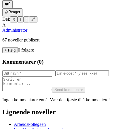
❤️
0
👍
Reager
Del:
𝕏
f
r
🔗
A
Administrator
67
noveller publisert
0
følgere
+ Følg
Kommentarer (
0
)
Send kommentar
Ingen kommentarer ennå. Vær den første til å kommentere!
Lignende noveller
Arbeidskollegaen