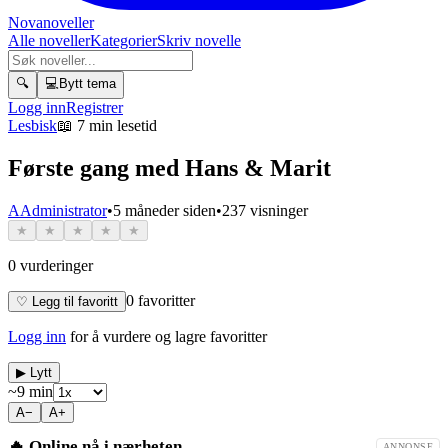
Novanoveller
Alle noveller
Kategorier
Skriv novelle
🔍
💻
Bytt tema
Logg inn
Registrer
Lesbisk
📖
7 min lesetid
Første gang med Hans & Marit
A
Administrator
•
5 måneder siden
•
237
visninger
★
★
★
★
★
0
vurderinger
0
favoritter
♡ Legg til favoritt
Logg inn
for å vurdere og lagre favoritter
▶ Lytt
~
9
min
A−
A+
🔥 Online nå i nærheten
ANNONSE