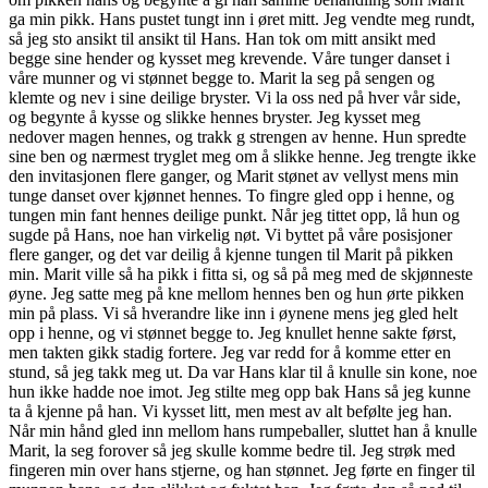
ga min pikk. Hans pustet tungt inn i øret mitt. Jeg vendte meg rundt,
så jeg sto ansikt til ansikt til Hans. Han tok om mitt ansikt med
begge sine hender og kysset meg krevende. Våre tunger danset i
våre munner og vi stønnet begge to. Marit la seg på sengen og
klemte og nev i sine deilige bryster. Vi la oss ned på hver vår side,
og begynte å kysse og slikke hennes bryster. Jeg kysset meg
nedover magen hennes, og trakk g strengen av henne. Hun spredte
sine ben og nærmest tryglet meg om å slikke henne. Jeg trengte ikke
den invitasjonen flere ganger, og Marit stønet av vellyst mens min
tunge danset over kjønnet hennes. To fingre gled opp i henne, og
tungen min fant hennes deilige punkt. Når jeg tittet opp, lå hun og
sugde på Hans, noe han virkelig nøt. Vi byttet på våre posisjoner
flere ganger, og det var deilig å kjenne tungen til Marit på pikken
min. Marit ville så ha pikk i fitta si, og så på meg med de skjønneste
øyne. Jeg satte meg på kne mellom hennes ben og hun ørte pikken
min på plass. Vi så hverandre like inn i øynene mens jeg gled helt
opp i henne, og vi stønnet begge to. Jeg knullet henne sakte først,
men takten gikk stadig fortere. Jeg var redd for å komme etter en
stund, så jeg takk meg ut. Da var Hans klar til å knulle sin kone, noe
hun ikke hadde noe imot. Jeg stilte meg opp bak Hans så jeg kunne
ta å kjenne på han. Vi kysset litt, men mest av alt befølte jeg han.
Når min hånd gled inn mellom hans rumpeballer, sluttet han å knulle
Marit, la seg forover så jeg skulle komme bedre til. Jeg strøk med
fingeren min over hans stjerne, og han stønnet. Jeg førte en finger til