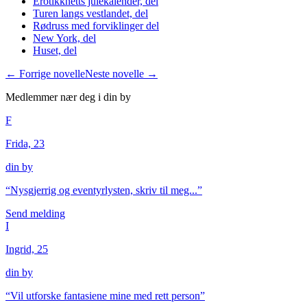
Erotikknetts julekalender, del
Turen langs vestlandet, del
Rødruss med forviklinger del
New York, del
Huset, del
← Forrige novelle
Neste novelle →
Medlemmer nær deg i
din by
F
Frida, 23
din by
“
Nysgjerrig og eventyrlysten, skriv til meg...
”
Send melding
I
Ingrid, 25
din by
“
Vil utforske fantasiene mine med rett person
”