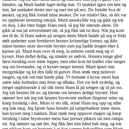
hånden, og Marit hadde laget deilig mat. Vi snakket igjen om løst og
fast, før samtalen dreiet mer og mer inn på sex. De fortalte hva de
ønsket, og jeg fikk fortalt mine ønsker. De var relativt like, så det var
en opphisset stemning etterpå. Marit unnskyldte seg og gikk og tok
en dusj. Like etter fulgte Hans med, så jeg ble sittende alene. De
gikk så inn på soverommet sitt, så jeg fikk tatt en dusj. Når jeg kom
inn til de, lå Hans naken på sengen mens Marit hadde på seg et frekt
rødt undertøy som fremhevet hennes kvinnelige former, og ikke
minst hennes store duvende bryster som jeg hadde lengtet etter å
kjenne på. Marit kom over til meg, la armene rundt meg og vi
kysset. Hun duftet deilig, og smakte av rødvin. Hennes tunge gled
først forsiktig over mine lepper, men etter kort tid krøllet våre tunger
seg om hverandre, og vi kysset meget intenst. Marit åpnet min
morgenkåpe og lot den falle til gulvet. Hun strøk meg nedover
magen, og tok om min harde pikk. Vi fortsatte å kysse mens hun
sakte takk forhuden min frem og tilbake. Det var helt nydelig, og
meget opphissende å stå slik mens Hans lå på sengen og så på oss.
Jeg tok hennes bh av, og klemte om hennes deilige bryster. Hun
stønnet lavt når jeg tok hennes brystvorte mellom fingrene mine og
knep forsiktig i den. Mens vi sto slik, reiste Hans seg opp og stilte
seg bak meg. Jeg kjente hans hender på rumpeballene mine mens
han kysset meg i nakken. Han strøk meg oppover magen og knep
forsiktig i mine brystvorter mens han presset pikken sin mot rumpa
mi. Jeg stønnet og nøt det. Jeg fikk ført min hånd bak meg, og tok
om pikken hans og begynte å gi han samme behandling som Marit