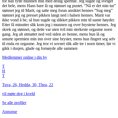
for han fylte munnen min med deilig spermie. Jeg sugde og svelget
det hele, mens Hans bare lå og stønnet og pustet. ”Nå er det min tur”
stønnet jeg til Marit, og satte meg foran ansiktet hennes ”Sug meg”
stønnet jeg og presset pikken langt ned i halsen hennes. Marit var
ikke vond å be, så hun sugde og slikket pikken min til uante høyder.
Etter få minutter slik kom jeg i munnen og over brystene hennes. Jeg
skrek og stønnet, og dette var uten tvil min sterkeste orgasme noen
gang. Jeg alt utmattet ned ved siden av henne, mens hun lå og
smurte spermien min inn over sine bryster, mens hun fingret seg selv
til enda en orgasme. Jeg tror vi sovnet slik alle tre i noen timer, før vi
gikk i dusjen, glade og fornøyde alle sammen
Medlemmer online i
din by
T
H
T
Tuva, 26, Hedda, 30, Thea, 22
vil møte deg i kveld
Se alle profiler
Annonse