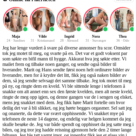
Maja
Vilde
Ingrid
Nora
Thea
24
·
Sandnes
31
·
Kristiansand
28
·
Ålesund
31
·
Stavanger
36
·
Oslo
Jeg har lenge vurdert å svare på diverse annonser fra scor. Omsider
tok jeg motet til meg, og svarte på en. Det var et godt voksent par
som søkte en bifil mann til hygge. Akkurat hva jeg søkte etter. Vi
mailet frem og tilbake noen ganger, og sendte også bilder til
hverandre. Marit og Hans sendte først noen helt ordinære bilder av
hverandre, men for å krydre det litt, fikk jeg også naken bilder av
dem, så jeg sendte selvsagt det samme tilbake. Jeg tok motet til meg
på ny, og ringte dem en kveld. Vi ble sittende lenge i telefonen å
snakke om alt annet enn sex den første kvelden, men alt neste kveld,
ringte de meg opp igjen, og denne gangen var de i sengen og elsket,
mens jeg snakket med dem. Jeg fikk høre Marit fortelle om hvor
deilig det var å bli slikket, og jeg hørte begges orgasmer. Sel satt jeg
og onanerte, da dette var svært opphissende. Vi snakket mye på
telefonen de neste 14 dagene, og endelig var helgen kommet da jeg
skulle besøke de. Jeg var både spendt og opphisset da jeg satte meg i
bilen, og jeg tror jeg hadde reisning gjennom hele den 2 timer lange
bilturen. Jeg ble tatt varmt imot, og innenfor fikk jeg et glass vin i