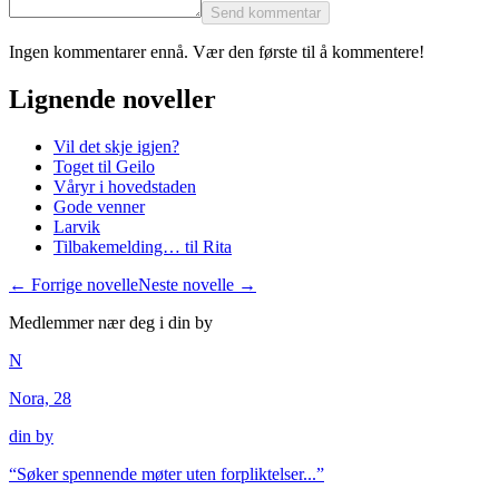
Send kommentar
Ingen kommentarer ennå. Vær den første til å kommentere!
Lignende noveller
Vil det skje igjen?
Toget til Geilo
Våryr i hovedstaden
Gode venner
Larvik
Tilbakemelding… til Rita
← Forrige novelle
Neste novelle →
Medlemmer nær deg i
din by
N
Nora, 28
din by
“
Søker spennende møter uten forpliktelser...
”