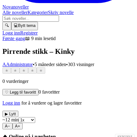
Novanoveller
Alle noveller
Kategorier
Skriv novelle
🔍
💻
Bytt tema
Logg inn
Registrer
Første gang
📖
9 min lesetid
Pirrende stikk – Kinky
A
Administrator
•
5 måneder siden
•
303
visninger
★
★
★
★
★
0
vurderinger
0
favoritter
♡ Legg til favoritt
Logg inn
for å vurdere og lagre favoritter
▶ Lytt
~
12
min
A−
A+
🔥 Online nå i nærheten
ANNONSE