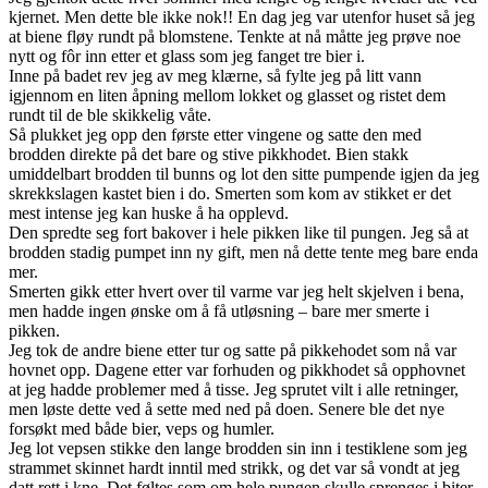
kjernet. Men dette ble ikke nok!! En dag jeg var utenfor huset så jeg
at biene fløy rundt på blomstene. Tenkte at nå måtte jeg prøve noe
nytt og fôr inn etter et glass som jeg fanget tre bier i.
Inne på badet rev jeg av meg klærne, så fylte jeg på litt vann
igjennom en liten åpning mellom lokket og glasset og ristet dem
rundt til de ble skikkelig våte.
Så plukket jeg opp den første etter vingene og satte den med
brodden direkte på det bare og stive pikkhodet. Bien stakk
umiddelbart brodden til bunns og lot den sitte pumpende igjen da jeg
skrekkslagen kastet bien i do. Smerten som kom av stikket er det
mest intense jeg kan huske å ha opplevd.
Den spredte seg fort bakover i hele pikken like til pungen. Jeg så at
brodden stadig pumpet inn ny gift, men nå dette tente meg bare enda
mer.
Smerten gikk etter hvert over til varme var jeg helt skjelven i bena,
men hadde ingen ønske om å få utløsning – bare mer smerte i
pikken.
Jeg tok de andre biene etter tur og satte på pikkehodet som nå var
hovnet opp. Dagene etter var forhuden og pikkhodet så opphovnet
at jeg hadde problemer med å tisse. Jeg sprutet vilt i alle retninger,
men løste dette ved å sette med ned på doen. Senere ble det nye
forsøkt med både bier, veps og humler.
Jeg lot vepsen stikke den lange brodden sin inn i testiklene som jeg
strammet skinnet hardt inntil med strikk, og det var så vondt at jeg
datt rett i kne. Det føltes som om hele pungen skulle sprenges i biter,