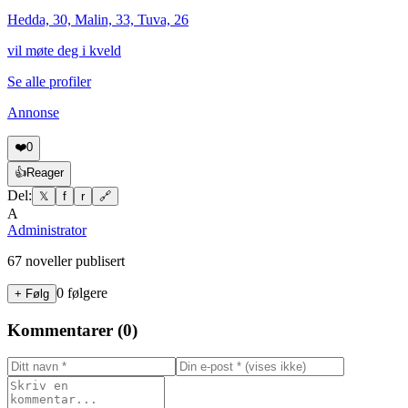
Hedda, 30, Malin, 33, Tuva, 26
vil møte deg i kveld
Se alle profiler
Annonse
❤️
0
👍
Reager
Del:
𝕏
f
r
🔗
A
Administrator
67
noveller publisert
0
følgere
+ Følg
Kommentarer (
0
)