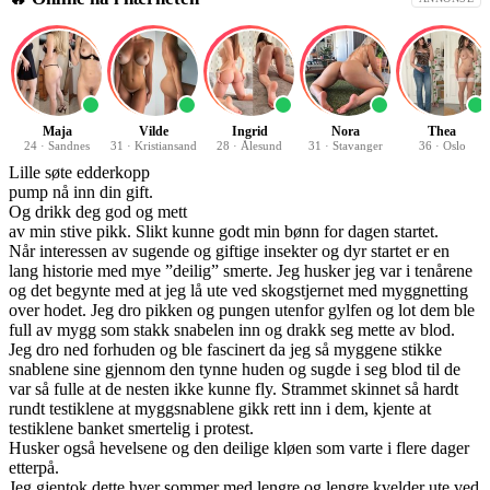
Maja
Vilde
Ingrid
Nora
Thea
24
·
Sandnes
31
·
Kristiansand
28
·
Ålesund
31
·
Stavanger
36
·
Oslo
Lille søte edderkopp
pump nå inn din gift.
Og drikk deg god og mett
av min stive pikk. Slikt kunne godt min bønn for dagen startet.
Når interessen av sugende og giftige insekter og dyr startet er en
lang historie med mye ”deilig” smerte. Jeg husker jeg var i tenårene
og det begynte med at jeg lå ute ved skogstjernet med myggnetting
over hodet. Jeg dro pikken og pungen utenfor gylfen og lot dem ble
full av mygg som stakk snabelen inn og drakk seg mette av blod.
Jeg dro ned forhuden og ble fascinert da jeg så myggene stikke
snablene sine gjennom den tynne huden og sugde i seg blod til de
var så fulle at de nesten ikke kunne fly. Strammet skinnet så hardt
rundt testiklene at myggsnablene gikk rett inn i dem, kjente at
testiklene banket smertelig i protest.
Husker også hevelsene og den deilige kløen som varte i flere dager
etterpå.
Jeg gjentok dette hver sommer med lengre og lengre kvelder ute ved