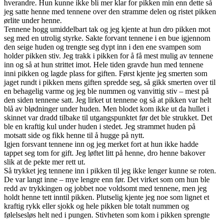
hverandre. Hun kunne ikke bli mer klar for pikken min enn dette så
jeg satte henne med tennene over den stramme delen og ristet pikken
ørlite under henne.
Tennene hogg umiddelbart tak og jeg kjente at hun dro pikken mot
seg med en utrolig styrke. Sakte forvant tennene i en bue igjennom
den seige huden og trengte seg dypt inn i den ene svampen som
holder pikken stiv. Jeg trakk i pikken for å få mest mulig av tennene
inn og så at hun strittet imot. Hele tiden gravde hun med tennene
inni pikken og lagde plass for giften. Først kjente jeg smerten som
jaget rundt i pikken mens giften spredde seg, så gikk smerten over til
en behagelig varme og jeg ble nummen og vanvittig stiv – mest på
den siden tennene satt. Jeg lirket ut tennene og så at pikken var helt
blå av blødninger under huden. Men blodet kom ikke ut da hullet i
skinnet var dradd tilbake til utgangspunktet før det ble strukket. Det
ble en kraftig kul under huden i stedet. Jeg strammet huden på
motsatt side og fikk henne til å hugge på nytt.
Igjen forsvant tennene inn og jeg merket fort at hun ikke hadde
tappet seg tom for gift. Jeg løftet litt på henne, dro henne bakover
slik at de pekte mer rett ut.
Så trykket jeg tennene inn i pikken til jeg ikke lenger kunne se roten.
De var langt inne – mye lengre enn før. Det virket som om hun ble
redd av trykkingen og jobbet noe voldsomt med tennene, men jeg
holdt henne tett inntil pikken. Plutselig kjente jeg noe som lignet et
kraftig rykk eller sjokk og hele pikken ble totalt nummen og
følelsesløs helt ned i pungen. Stivheten som kom i pikken sprengte