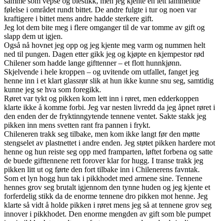
samme som vepse og biestikk, men jeg kjente en lett lammende
følelse i området rundt bittet. De andre fulgte i tur og noen var
kraftigere i bittet mens andre hadde sterkere gift.
Jeg lot dem bite meg i flere omganger til de var tomme av gift og
slapp dem ut igjen.
Også nå hovnet jeg opp og jeg kjente meg varm og nummen helt
ned til pungen. Dagen etter gikk jeg og kjøpte en kjempestor rød
Chilener som hadde lange gifttenner – et flott hunnkjønn.
Skjelvende i hele kroppen – og uvitende om utfallet, fanget jeg
henne inn i et klart glassrør slik at hun ikke kunne snu seg, samtidig
kunne jeg se hva som foregikk.
Røret var tykt og pikken kom lett inn i røret, men edderkoppen
klarte ikke å komme forbi. Jeg var nesten livredd da jeg åpnet røret i
den enden der de fryktinngytende tennene ventet. Sakte stakk jeg
pikken inn mens svetten rant fra pannen i frykt.
Chileneren trakk seg tilbake, men kom ikke langt før den møtte
stengselet av plastnettet i andre enden. Jeg støtet pikken hardere mot
henne og hun reiste seg opp med framparten, løftet forbena og satte
de buede gifttennene rett forover klar for hugg. I transe trakk jeg
pikken litt ut og førte den fort tilbake inn i Chilenerens favntak.
Som et lyn hogg hun tak i pikkhodet med armene sine. Tennene
hennes grov seg brutalt igjennom den tynne huden og jeg kjente et
forferdelig stikk da de enorme tennene dro pikken mot henne. Jeg
klarte så vidt å holde pikken i røret mens jeg så at tennene grov seg
innover i pikkhodet. Den enorme mengden av gift som ble pumpet