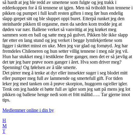
så hardt at jeg ble redd av smertene som fulgte og jeg trakk i
edderkoppen for å få tennene ut igjen. Men nå tviholdt hun tennene i
pikken og pumpet i full kraft resten giften i meg før hun endelig
slapp grepet sitt og ble sluppet oppi buret. Etterpå runket jeg den
steinharde pikken til orgasme, men da sæden kom trodde jeg at
døden var nær. Ballene verket så vanvittig at jeg krøket meg
sammen som en ball og satte meg på gulvet. Pikken ble ikke slapp
før etter en lang stund og jeg verket i begge lymfekjertlene som
ligger i skrittet minst en uke. Men jeg var glad og fornøyd. Jeg har
fremdeles Chileneren og hun setter villig tennene i meg når jeg vil.
Hun har stukket meg i testiklene flere ganger, men det er så jævlig at
det tør jeg bare prøve noen ganger i året. Hva som driver meg?
Spenning! Og følelsen av å tåle smerte.
Det pirrer meg å tenke at dyr eller innsekter suger i seg blodet mitt
eller pumper meg full av lammende og smertefull gift. For tiden
leker jeg med tanken om å prøve skorpion, huggorm og/eller igler.
Tenk om jeg hadde ei bøtte full av igler som jeg satt på mens jeg lot
pikken og ballene henge nedi som et fritt måltid….. Tar gjerne imot
tips.
Medlemmer online i
din by
H
M
T