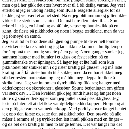
men også her gikk det etter hvert over til å bli deilig varme. Jeg vet i
ettertid at jeg er utrolig heldig som IKKE reagerte allergisk for da
hadde jeg vel vært et annet sted. Nå er jeg blitt immun og giften ikke
virker like sterkt som i starten. Det må bare flere bier til….. Som
rekord har jeg en blanding av 40 bie, vepse og humlestikk på en
gang, de fleste på pikkhodet og noen i begge testiklene, men da var
jeg fornøyd en stund.
Jeg lar alltid bi-broddene stå igjen og pumpe til de er helt tomme –
de virker sterkere samlet og jeg lar stikkene komme i hurtig tempo
for å oppnå mest mulig smerte på en gang. Noen ganger samler jeg
sammen hauger med humler i et glass og festet siden på en
gummihanske over åpningen. Så lager jeg et lite hull som kun
pikkhodet blir stukket inn i og rister kraftig på glasset. Jeg må riste
kraftig for å få første humla til å stikke, med da en har stukket meg
stikker resten momentant og jeg må bite meg i leppa for ikke å
skrike høyt. Jeg var innom en dyrebutikk og fikk seg hauger med
edderkopper og skorpioner i glassbur. Spurte betjeningen om giften
var sterk osv…. Den kvelden gikk jeg rundt huset og fanget noen
store og små edderkopper som jeg puttet i små plastikkglass. Jeg
leste på Internett at det ikke var dødelige edderkopper i Norge og at
den giftigste var en vannedderkopp. Med godt lys over fanget hentet
jeg opp den første og satte den på pikkehodet. Den prøvde på alle
måter å rømme så jeg trykket den lett inntil pikken med en finger –
og da bet den kraftig til med to lange tenner. Det var langt i fra det