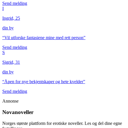
Send melding
I
Ingrid, 25
din by
“
Vil utforske fantasiene mine med rett person
”
Send melding
S
Sigrid, 31
din by
“
Åpen for nye bekjentskaper og hete kvelder
”
Send melding
Annonse
Novanoveller
Norges største plattform for erotiske noveller. Les og del dine egne