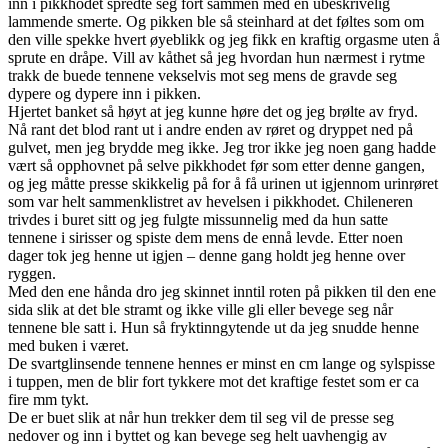
inn i pikkhodet spredte seg fort sammen med en ubeskrivelig
lammende smerte. Og pikken ble så steinhard at det føltes som om
den ville spekke hvert øyeblikk og jeg fikk en kraftig orgasme uten å
sprute en dråpe. Vill av kåthet så jeg hvordan hun nærmest i rytme
trakk de buede tennene vekselvis mot seg mens de gravde seg
dypere og dypere inn i pikken.
Hjertet banket så høyt at jeg kunne høre det og jeg brølte av fryd.
Nå rant det blod rant ut i andre enden av røret og dryppet ned på
gulvet, men jeg brydde meg ikke. Jeg tror ikke jeg noen gang hadde
vært så opphovnet på selve pikkhodet før som etter denne gangen,
og jeg måtte presse skikkelig på for å få urinen ut igjennom urinrøret
som var helt sammenklistret av hevelsen i pikkhodet. Chileneren
trivdes i buret sitt og jeg fulgte missunnelig med da hun satte
tennene i sirisser og spiste dem mens de ennå levde. Etter noen
dager tok jeg henne ut igjen – denne gang holdt jeg henne over
ryggen.
Med den ene hånda dro jeg skinnet inntil roten på pikken til den ene
sida slik at det ble stramt og ikke ville gli eller bevege seg når
tennene ble satt i. Hun så fryktinngytende ut da jeg snudde henne
med buken i været.
De svartglinsende tennene hennes er minst en cm lange og sylspisse
i tuppen, men de blir fort tykkere mot det kraftige festet som er ca
fire mm tykt.
De er buet slik at når hun trekker dem til seg vil de presse seg
nedover og inn i byttet og kan bevege seg helt uavhengig av