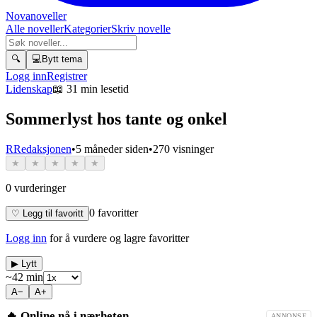
Novanoveller
Alle noveller
Kategorier
Skriv novelle
🔍
💻
Bytt tema
Logg inn
Registrer
Lidenskap
📖
31 min lesetid
Sommerlyst hos tante og onkel
R
Redaksjonen
•
5 måneder siden
•
270
visninger
★
★
★
★
★
0
vurderinger
0
favoritter
♡ Legg til favoritt
Logg inn
for å vurdere og lagre favoritter
▶ Lytt
~
42
min
A−
A+
🔥 Online nå i nærheten
ANNONSE