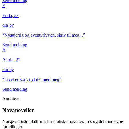
Send melding
F
Frida, 23
din by
“
Nysgjerrig og eventyrlysten, skriv til meg...
”
Send melding
A
Astrid, 27
din by
“
Livet er kort, nyt det med meg
”
Send melding
Annonse
Novanoveller
Norges største plattform for erotiske noveller. Les og del dine egne
fortellinger.