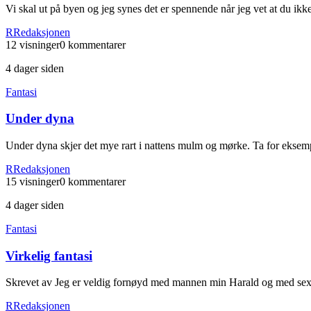
Vi skal ut på byen og jeg synes det er spennende når jeg vet at du ik
R
Redaksjonen
12
visninger
0
kommentarer
4 dager siden
Fantasi
Under dyna
Under dyna skjer det mye rart i nattens mulm og mørke. Ta for eksemp
R
Redaksjonen
15
visninger
0
kommentarer
4 dager siden
Fantasi
Virkelig fantasi
Skrevet av Jeg er veldig fornøyd med mannen min Harald og med sexlive
R
Redaksjonen