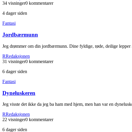
34
visninger
0
kommentarer
4 dager siden
Fantasi
Jordbærmunn
Jeg drømmer om din jordbærmunn. Dine fyldige, røde, deilige lepper so
R
Redaksjonen
31
visninger
0
kommentarer
6 dager siden
Fantasi
Dyneluskeren
Jeg visste det ikke da jeg ba ham med hjem, men han var en dynelusker
R
Redaksjonen
22
visninger
0
kommentarer
6 dager siden