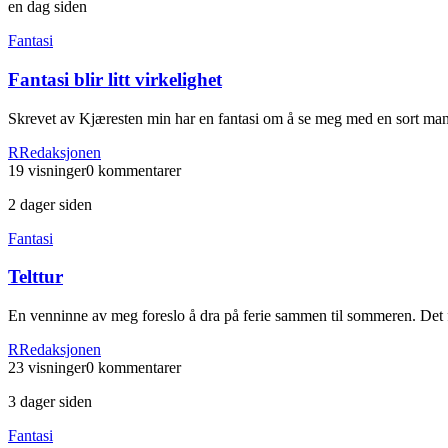
en dag siden
Fantasi
Fantasi blir litt virkelighet
Skrevet av Kjæresten min har en fantasi om å se meg med en sort mann. H
R
Redaksjonen
19
visninger
0
kommentarer
2 dager siden
Fantasi
Telttur
En venninne av meg foreslo å dra på ferie sammen til sommeren. Det for
R
Redaksjonen
23
visninger
0
kommentarer
3 dager siden
Fantasi