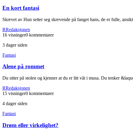
En kort fantasi
Skrevet av Hun setter seg skrevende på fanget hans, de er fulle, ansik
R
Redaksjonen
16
visninger
0
kommentarer
3 dager siden
Fantasi
Alene på rommet
Du sitter på stolen og kjenner at du er litt våt i musa. Du tenker &
R
Redaksjonen
15
visninger
0
kommentarer
4 dager siden
Fantasi
Drøm eller virkelighet?