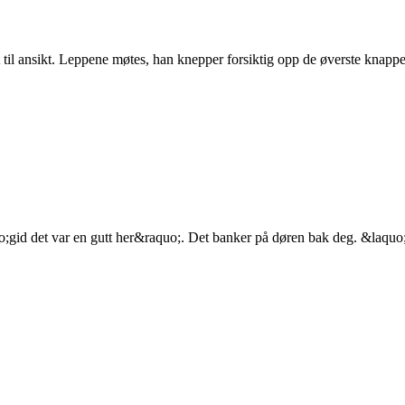
t til ansikt. Leppene møtes, han knepper forsiktig opp de øverste knappen
laquo;gid det var en gutt her&raquo;. Det banker på døren bak deg. &la