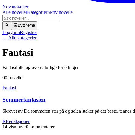
Novanoveller
Alle noveller
Kategorier
Skriv novelle
🔍
💻
Bytt tema
Logg inn
Registrer
← Alle kategorier
Fantasi
Fantasifulle og overnaturlige fortellinger
60
noveller
Fantasi
Sommerfantasien
Skrevet av Da sommeren står på og solen steker på det beste, tennes det 
R
Redaksjonen
14
visninger
0
kommentarer