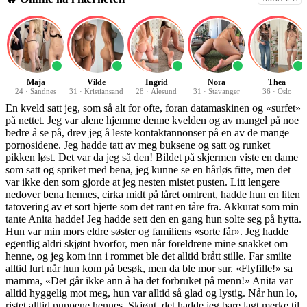
Maja
Vilde
Ingrid
Nora
Thea
24
·
Sandnes
31
·
Kristiansand
28
·
Ålesund
31
·
Stavanger
36
·
Oslo
En kveld satt jeg, som så alt for ofte, foran datamaskinen og «surfet» på nettet. Jeg var alene hjemme denne kvelden og av mangel på noe bedre å se på, drev jeg å leste kontaktannonser på en av de mange pornosidene. Jeg hadde tatt av meg buksene og satt og runket pikken løst. Det var da jeg så den! Bildet på skjermen viste en dame som satt og spriket med bena, jeg kunne se en hårløs fitte, men det var ikke den som gjorde at jeg nesten mistet pusten. Litt lengere nedover bena hennes, cirka midt på låret omtrent, hadde hun en liten tatovering av et sort hjerte som det rant en tåre fra. Akkurat som min tante Anita hadde! Jeg hadde sett den en gang hun solte seg på hytta. Hun var min mors eldre søster og familiens «sorte får». Jeg hadde egentlig aldri skjønt hvorfor, men når foreldrene mine snakket om henne, og jeg kom inn i rommet ble det alltid brått stille. Far smilte alltid lurt når hun kom på besøk, men da ble mor sur. «Flyfille!» sa mamma, «Det går ikke ann å ha det forbruket på menn!» Anita var alltid hyggelig mot meg, hun var alltid så glad og lystig. Når hun lo, ristet alltid puppene hennes. Skjønt, det hadde jeg bare lagt merke til de siste årene. Det hendte til og med at jeg tok meg selv i å fantasere om henne når jeg lå i sengen å runket om kvelden. Ikke så rart kanskje, for en gutt på 16, som har en 45 år gammel tante med kropp som en fotomodell. Jeg leste annonsen til bildet: «Moden madam søker partnere i alle aldre for uforpliktende treff. Liker alt som er gøy og godt: 69, anal, oral eller doggystyle, har også veldig gode erfaringer med lettere dominanse. Er også åpen for andre ting, bare fantasien setter grenser! Par kan også svare. Hilsen: Miss Try.» Så sto det en E-mail adresse. Jeg kunne ikke se ansiktet hennes, men kroppen og det lange, nesten svarte håret, stemte. Høyre hånda mi tok et hardere tak i pikken, nå runket jeg for harde livet. Kanskje jeg skulle svare? ÅHH… der gikk det for meg, sæden sprutet ut. Det kunne jo ikke skade å prøve. Jeg tørket opp sølet og begynte å skrive: » Kjære Miss Try. Jeg er en ung, kåt mann ( vet den er litt drøy, men hva skulle jeg skrive?? ) som ønsker å treffe deg. Jeg er vel litt uerfaren, men har meget sterke drifter. Har alltid vært nysgjerrig på dominering, ( jeg visste vel egentlig ikke hva det var en gang, men skitt au ), men har aldri fått prøvd det. Jeg liker å eksperimentere, men det er ikke så mange kvinner på min alder som er med på mye av det jeg ønsker, håper du kan hjelpe meg. Jeg tente øyeblikkelig da jeg så bildet ditt, du er jo bare dritsexy! Lær meg! Ser frem mot å høre fra deg. Hilsen: P.» Etter å ha sendt mailen, var jeg så spent at jeg skalv. Tenk om jeg fikk svar! Det skulle nesten gå en uke før jeg hørte noe. Da mailen kom leste jeg spent: «Hei P. Takk for svaret ditt. Selvfølgelig skal jeg hjelpe deg. En moden kvinne er dum hvis hun sier nei når hun blir tilbudt en ungkukk. Hva vil du lære? Jeg er veldig glad i å bli slikket, vil du det? Stikke tunga di langt inn i den våte fitta mi? Jeg vil høre mer hva du fantaserer om, hva gjør deg kåt? Tenner du på strenge damer? Har du blitt sugd før? La meg suge kukken din tom for safter! Men først vil jeg kjenne den i musa mi, og i analen! Du må svare fort, for jeg er så kåt nå! Fortell meg også når vi kan møtes, jeg har leilighet vi kan treffes i. M.T.» «Fy faen!» tenkte jeg, tenk om det er tante Anita, og hva ville hun sagt om hun visste det var meg hun skrev til… Jeg måtte finne det ut og visste hvordan, om to uker skulle hele familien min på vår årlige hyttetur til Valdres. Tante skulle også dit. Jeg skrev svar tilbake at jeg gjerne ville møte henne, men at jeg kun kan den helgen om to uker. Jeg skrev også at hennes forslag hørtes perfekt ut. Dagen etter fikk jeg svar: Hun kunne ikke den helgen, hun måtte bort. «Familiære saker» skrev hun. Det måtte være tante! Jeg skrev tilbake at «…vi måtte prøve å finne en annen helg». Så måtte jeg runke litt igjen, og nå så jeg tante foran meg, hun skrevet og stakk en finger inn i fitta si. Jeg kom med en gang. To uker senere var vi framme ved hytta vår, foreldrene mine og jeg. Besteforeldrene mine og tante skulle komme senere på kvelden. Jeg hadde hatt ståpikk hele veien, mens jeg tenkte på Anita, men jeg fikk ikke gjort stort med det så lenge jeg satt i bilen. Vel fremme bar det rett inn på utedoen for å runke igjen. Klokken ni kom hun, jeg ble helt skjelven når jeg så henne. «Heisann, Petter! Endelig her igjen.» sa hun og ga meg en klem. «J-ja» fikk jeg stammet frem, mens jeg smilte fårete. Jeg fikk reisning igjen. Jeg la meg tidlig den kvelden, kunne høre stemmen hennes når jeg runket. Dagen etter lå det en lapp til meg på rommet mitt, foreldrene mine hadde tatt med besteforeldrene mine for å plukke bær. Det betydde at jeg var alene med tante! Nå hadde jeg sjansen. Jeg kledde på meg og gikk spent ut i stuen. Jeg sto å tittet på henne, mens hun lå på verandaen å solte seg toppløs, kun iført en liten bikinitruse. Det var henne, jeg var sikker, kroppen stemte perfekt med bildet jeg hadde sett. De slanke lange lårene og de nesten stramme, fyldige pupper. Det var nå eller aldri. Verandaen lå så høyt oppe at det var umulig å se opp på den fra skogen, så jeg dro av meg buksa og trusa og gikk stille ut til tante. «Er det deg Petter?» spurte hun og snudde seg mot meg. Jeg gikk helt bort til henne og sa: «Sug meg!» Hun så forvirret på meg, så så hun ned på pikken min som sto som et spett. «Sug meg, sa jeg! Miss Try.» Nå så hun enda mer forvirret ut. «Er det du som er P?» sa hun usikkert. Jeg nikket. Nå følte jeg meg litt tøffere. Jeg tok tak i hånda hennes og førte den mot kukken min. «Vær slaven min nå, jeg vil sprute i munnen din!» Nå smilte tante og sa «Det var uventet, men hvorfor ikke, jeg skal være hora di» Hun tok et godt grep rundt kukken min og runket meg forsiktig. Den andre hånda tok tak i ballene mine og knadde de lett. Så gapte hun forsiktig over kukkhodet. Gud, så varmt og deilig det var og tungen kilte så deilig. Hun dro leppene nedover skaftet og nærmest svelget hele staven inn, helt til roten, så dro hun den sakte ut igjen, slik at det oppsto et lite vakuum, samtidig som hun fortsatte å kna ballene. «ÅÅH!» stønnet jeg høyt. Jeg kjente at jeg snart ville komme og ville trekke meg ut av munnen hennes, men hun holdt fast i rumpa mi og sugde enda hardere. ”Jeg kommer!” sa jeg, og jeg kom, som en foss i munnen hennes. Tante prøvde å svelge hele satsen, men noe dryppet ned på gulvet. Hun klemte hardere på pungen så det nesten gjorde vondt og slapp ikke pikken før den var helt tømt. Nå var jeg så skjelven i knærnene at jeg måtte sette meg ned i stolen. ”Skal jeg fortsette å runke deg?” spurte hun. Jeg kunne hare nikke til svar, var helt målløs, det var det beste jeg hadde kjent noen gang. Det tok ikke lang tid før pikken sto igjen, jeg var jo en gutt i min beste alder. ”Nå vil jeg pule deg!” sa jeg, ”sett deg på`n!”. Tante skrevet over meg, dro bikinitrusa til side og tredde seg ned på pikken min. Jeg kjente at hun var gjennomvåt i fitta og jeg gled rett inn. Når hun løftet på rumpa klemte hun fitta sammen igjen så den ble trang og god. Dette var til og med bedre enn da hun sugde meg. Hun humpet opp og ned, og puppene hoppet etter. Jeg fanget en av dem med munnen. Brystvortene var harde som stein. Tante stønnet når jeg bet løst i den. Nå øket hun tempoet, hun red meg som en gal og stønnet høyere. Den ene hånda hennes hadde funnet veien ned til skrittet hennes og hun gned seg selv på fitta. Jeg kjente det bygge seg opp i ballene igjen, det var ikke lenge før jeg ville komme på ny. Anita måtte ha skjønt det, for hun sa: ”La meg kjenne spruten din inne i meg, fyll horefitta mi!” Klarere beskjed trengte jeg ikke, det var som ei kule for gjennom underlivet mitt – og så brølte jeg med voldsom kraft ut i skogen da jeg gang på gang eksploderte dypt inni henne. Fytterakker`n så jeg kom. Det ville knapt noen ende ta, igjen og igjen kjente jeg hvordan jeg sprutet i den deilige dyvåte fitta hennes. I sanseløs nytelse så jeg ned og så sæd og fittesafter flyte i en strøm nedover lårene mine. Nå kjente jeg plutselig at det var et jordskjelv på gang. Anita formelig ristet og skrek, før hun fløt over i en deilig orgasme. Pikken min kjente hvordan musa hennes dirret og pumpet jernet tomt for sæd. Vi sank sammen på verandagulvet, og ble liggende sånn en lang stund. Hun underst med meg oppå, og vi lå og nusset hverandre som om vi var et par. ”Var det som du hadde forestilt deg?” spurte hun. Jeg ristet på hode og smilte. ”Nei, bedre”. Akkurat da hørte vi stemmer fra skogen. De andre kom hjem fra turen. Tante reiste seg opp og gikk inn. Jeg tok med meg klærne mine og fulgte etter. Resten av helgen skjedde det ingenting mer mellom oss. De andre var der hele tiden, men når vi skulle dra hvisket tante i øret mitt ”Neste gang er det min tur!” Jeg skjønte ikke hva hun mente da. Det skulle gå en måneds tid før jeg hørte noe mer fra tante. Jeg satt på rommet mitt en dag, da mor kom inn. Jeg hadde nettopp startet sommerferien og nå lurte jeg på hva jeg skulle finne på. ”Anita ringte nettopp” sa mor. ”Hun har så vondt i ryggen om dagen, og derfor lurte hun på om du kunne komme innover å hjelpe henne med noen ting som måtte opp på loftet. Jeg sa det var greit, jeg. Det er vel det?” Jeg kjente pulsen stige. ”J-ja” fikk jeg stotret fram. Dagen etter satt jeg på toget til Oslo. Nydusjet og kåt, hadde vasket meg godt nedentil. Endelig skulle jeg få mus igjen. Da jeg kom frem til leiligheten hennes, hang det en lapp på døren: Hei Petter! Jeg måtte på jobben, men du vet jo hvor nøkkelen er. Kommer hjem rundt 4. Ta deg noe mat og føl deg som hjemme. Klem: Anita. Jeg tittet på klokken, heldigvis bare en drøy time å vente, jeg hadde en ståpikk som verket etter utløsning. ”Spise først” tenkte jeg og låste meg inn. Etter å ha smurt meg noen skiver, satte jeg meg i stua for å se på TV. Maten var god, men det