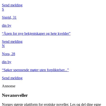
Send melding
S
Sigrid, 31
din by
“
Åpen for nye bekjentskaper og hete kvelder
”
Send melding
N
Nora, 28
din by
“
Søker spennende møter uten forpliktelser...
”
Send melding
Annonse
Novanoveller
Norges største plattform for erotiske noveller. Les og del dine egne