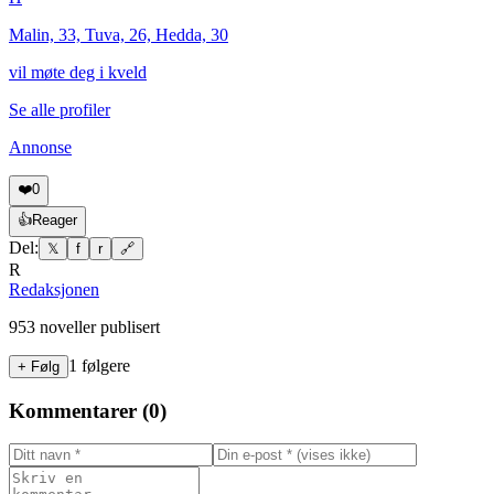
Malin, 33, Tuva, 26, Hedda, 30
vil møte deg i kveld
Se alle profiler
Annonse
❤️
0
👍
Reager
Del:
𝕏
f
r
🔗
R
Redaksjonen
953
noveller publisert
1
følgere
+ Følg
Kommentarer (
0
)