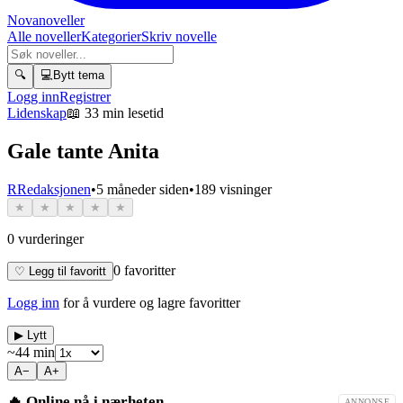
Novanoveller
Alle noveller
Kategorier
Skriv novelle
🔍
💻
Bytt tema
Logg inn
Registrer
Lidenskap
📖
33 min lesetid
Gale tante Anita
R
Redaksjonen
•
5 måneder siden
•
189
visninger
★
★
★
★
★
0
vurderinger
0
favoritter
♡ Legg til favoritt
Logg inn
for å vurdere og lagre favoritter
▶ Lytt
~
44
min
A−
A+
🔥 Online nå i nærheten
ANNONSE