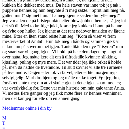
Medlemmer online i
din by
M
T
H