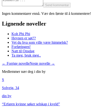
Send kommentar
Ingen kommentarer ennå. Vær den første til å kommentere!
Lignende noveller
Koh Phi Phi
Hevnen er søt??
Vet du hva som ville være himmelsk?
Forføringen!
Natt til Onsdag
Ta meg, bruk meg..
← Forrige novelle
Neste novelle →
Medlemmer nær deg i
din by
S
Solveig, 34
din by
“
Erfaren kvinne søker selskap i kveld
”